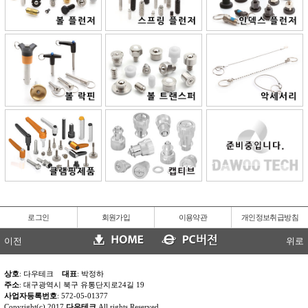
로그인
회원가입
이용약관
개인정보취급방침
이전
위로
상호
: 다우테크
대표
: 박정하
주소
: 대구광역시 북구 유통단지로24길 19
사업자등록번호
: 572-05-01377
Copyright(c) 2017
다우테크
All rights Reserved.